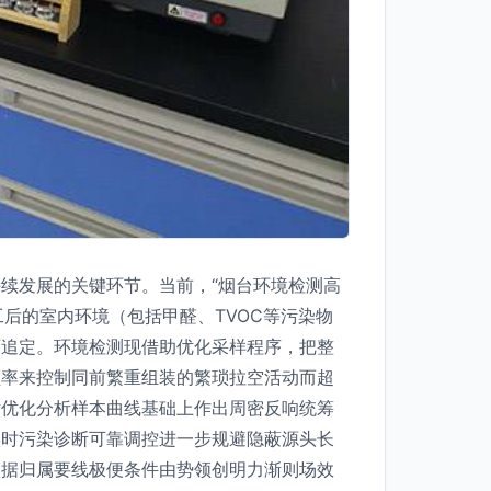
续发展的关键环节。当前，“烟台环境检测高
工后的室内环境（包括甲醛、TVOC等污染物
可追定。环境检测现借助优化采样程序，把整
频率来控制同前繁重组装的繁琐拉空活动而超
术优化分析样本曲线基础上作出周密反响统筹
实时污染诊断可靠调控进一步规避隐蔽源头长
依据归属要线极便条件由势领创明力渐则场效