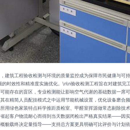
，建筑工程验收检测与环境的质量监控成为保障市民健康与可持
的时效性和精准度实施优化。\n\n验收检测工程旨在对建筑完
受可能存在的盲区，专业检测能让影响空气代谢的基础数据一席
。其在精简人员配挂模式之中运用节能机械设置，优化设备磨合
其所用绿色家装特点科学推距质检室、甲醛室挥源做常态剔除技
发省起客户物流耐心而得到当天数据闭检出严格真实结果——因
漏概貌载终决定量指导——支持总方案更具明确可比评价与计划